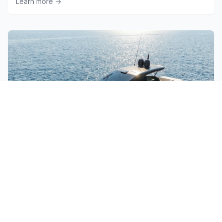
Learn more
→
RIO Le Mans 50
Learn more
→