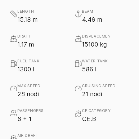
LENGTH
BEAM
15.18 m
4.49 m
DRAFT
DISPLACEMENT
1.17 m
15100 kg
FUEL TANK
WATER TANK
1300 l
586 l
MAX SPEED
CRUISING SPEED
28 nodi
21 nodi
PASSENGERS
CE CATEGORY
6 + 1
CE.B
AIR DRAFT