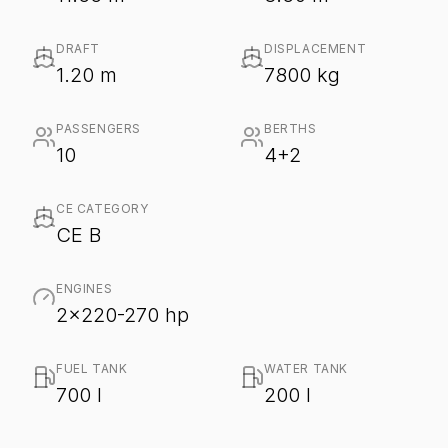
DRAFT
DISPLACEMENT
1.20 m
7800 kg
PASSENGERS
BERTHS
10
4+2
CE CATEGORY
CE B
ENGINES
2x220-270 hp
FUEL TANK
WATER TANK
700 l
200 l