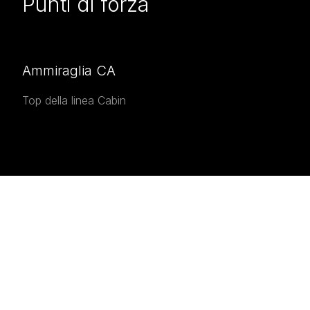
Punti di forza
Ammiraglia CA
Top della linea Cabin
INTERESTED IN THE
Interested in the
Grandezza
37 CA
?