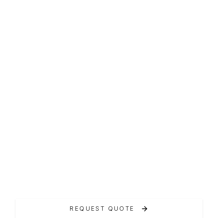
CABIN
Grandezza 37 CA
Il Grandezza 37 CA è un vero eye catcher.
REQUEST QUOTE