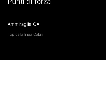
Punti di forza
Ammiraglia CA
Top della linea Cabin
INTERESTED IN THE
Interested in the
Grandezza
37 CA
?