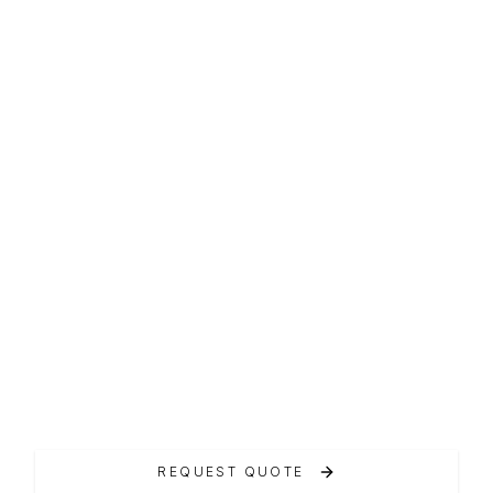
CABIN
Grandezza 37 CA
Il Grandezza 37 CA è un vero eye catcher.
REQUEST QUOTE