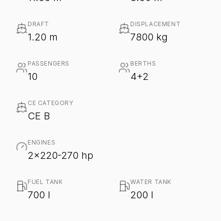
DRAFT
DISPLACEMENT
1.20 m
7800 kg
PASSENGERS
BERTHS
10
4+2
CE CATEGORY
CE B
ENGINES
2x220-270 hp
FUEL TANK
WATER TANK
700 l
200 l