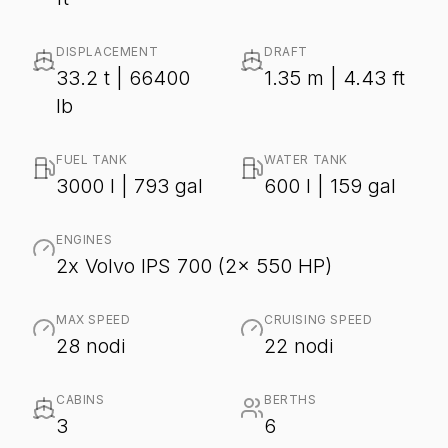
DISPLACEMENT
DRAFT
33.2 t | 66400
1.35 m | 4.43 ft
lb
FUEL TANK
WATER TANK
3000 l | 793 gal
600 l | 159 gal
ENGINES
2x Volvo IPS 700 (2x 550 HP)
MAX SPEED
CRUISING SPEED
28 nodi
22 nodi
CABINS
BERTHS
3
6