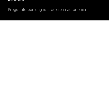
Progettato per lunghe crociere in autonomia
Volvo IPS 700
Potenza e efficienza per navigazione oceanica
DOCUMENTATION
Flyer Pardo E60
Download
- 7.8 MB