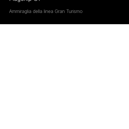
Ammiraglia della linea Gran Turismo
Triple IPS 1050
2400 HP totali per prestazioni da super yacht
DOCUMENTATION
Flyer Pardo GT75
Download
- 6.8 MB