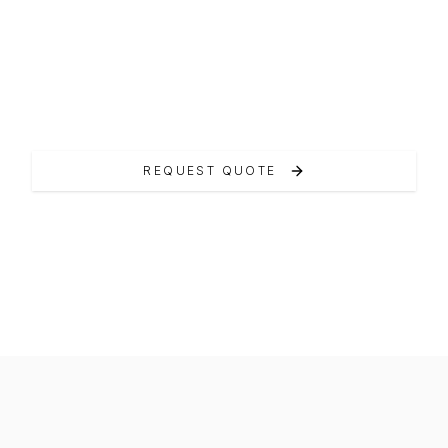
La Le Mans 50 vanta un pozzetto spazioso e
trasformabile.
REQUEST QUOTE
VIEW ON MANUFACTURER WEBSITE