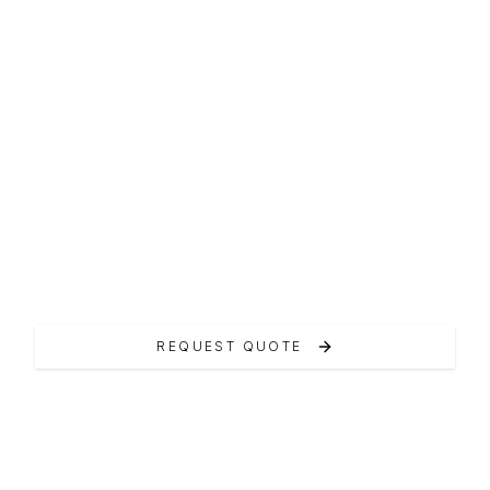
OPEN WALKAROUND
RIO Daytona 50
La Daytona 50 incarna perfettamente la
nuova visione di Rio Yachts.
REQUEST QUOTE
VIEW ON MANUFACTURER WEBSITE