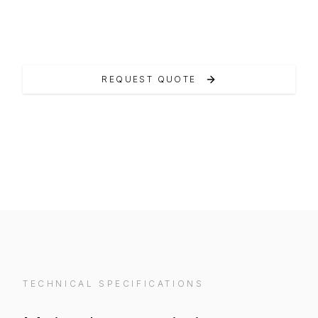
L'Inagua 36 è il top della linea Maxi RIB.
REQUEST QUOTE
VIEW ON MANUFACTURER WEBSITE
TECHNICAL SPECIFICATIONS