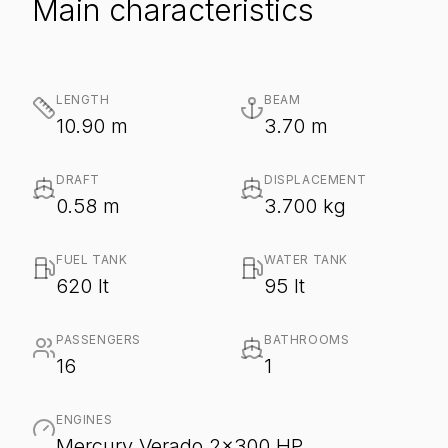
Main characteristics
LENGTH
BEAM
10.90 m
3.70 m
DRAFT
DISPLACEMENT
0.58 m
3.700 kg
FUEL TANK
WATER TANK
620 lt
95 lt
PASSENGERS
BATHROOMS
16
1
ENGINES
Mercury Verado 2x300 HP