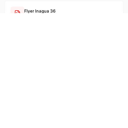
Flyer Inagua 36
Download
- 1.9 MB
INTERESTED IN THE
Interested in the
RIO Inagua
36
?
Fill in the form to receive detailed information, a
personalised quote, or to arrange a visit and sea
trial.