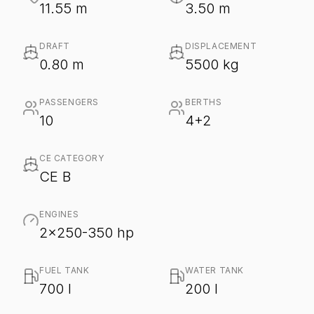
11.55 m
3.50 m
DRAFT
DISPLACEMENT
0.80 m
5500 kg
PASSENGERS
BERTHS
10
4+2
CE CATEGORY
CE B
ENGINES
2x250-350 hp
FUEL TANK
WATER TANK
700 l
200 l